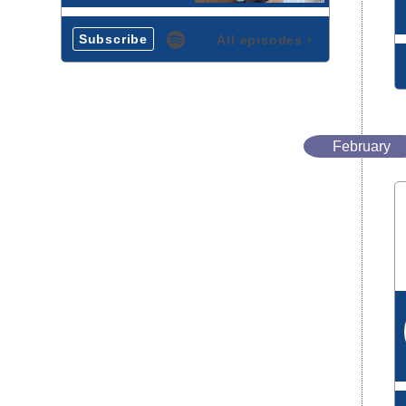
Subscribe
All episodes
›
February