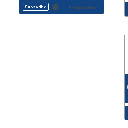
Subscribe
All episodes
›