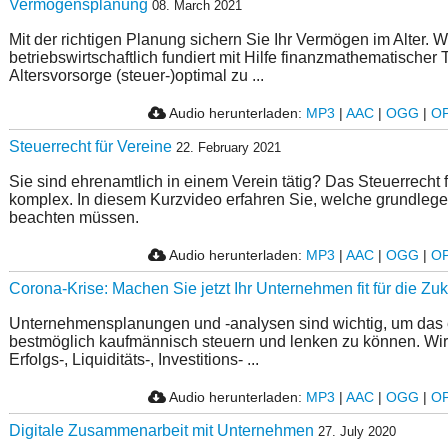
Vermögensplanung
08. March 2021
Mit der richtigen Planung sichern Sie Ihr Vermögen im Alter. W
betriebswirtschaftlich fundiert mit Hilfe finanzmathematischer 
Altersvorsorge (steuer-)optimal zu ...
Audio herunterladen:
MP3
|
AAC
|
OGG
|
O
Steuerrecht für Vereine
22. February 2021
Sie sind ehrenamtlich in einem Verein tätig? Das Steuerrecht f
komplex. In diesem Kurzvideo erfahren Sie, welche grundleg
beachten müssen.
Audio herunterladen:
MP3
|
AAC
|
OGG
|
O
Corona-Krise: Machen Sie jetzt Ihr Unternehmen fit für die Zuk
Unternehmensplanungen und -analysen sind wichtig, um das
bestmöglich kaufmännisch steuern und lenken zu können. Wir 
Erfolgs-, Liquiditäts-, Investitions- ...
Audio herunterladen:
MP3
|
AAC
|
OGG
|
O
Digitale Zusammenarbeit mit Unternehmen
27. July 2020